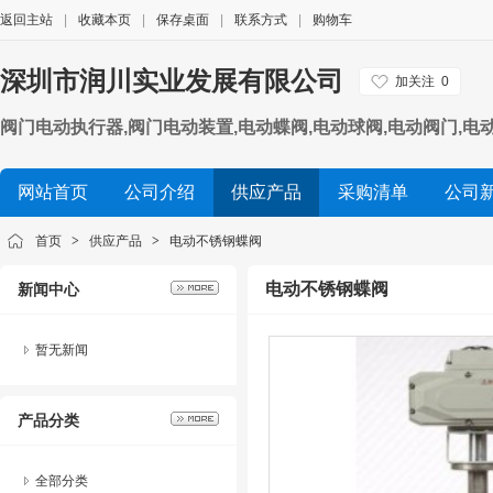
返回主站
|
收藏本页
|
保存桌面
|
联系方式
|
购物车
深圳市润川实业发展有限公司
加关注
0
阀门电动执行器,阀门电动装置,电动蝶阀,电动球阀,电动阀门,电
PVC电动球阀, UPVC电动蝶阀,风阀执行器,电动头,电子
网站首页
公司介绍
供应产品
采购清单
公司
首页
>
供应产品
>
电动不锈钢蝶阀
电动不锈钢蝶阀
新闻中心
暂无新闻
产品分类
全部分类